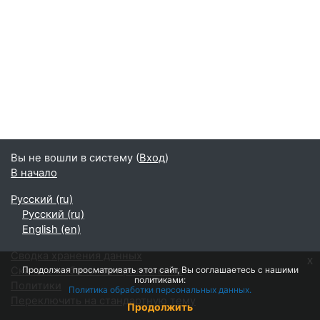
Вы не вошли в систему (
Вход
)
В начало
Русский ‎(ru)‎
Русский ‎(ru)‎
English ‎(en)‎
Сводка хранения данных
x
Скачать мобильное приложение
Продолжая просматривать этот сайт, Вы соглашаетесь с нашими
политиками:
Политики
Политика обработки персональных данных.
Переключить на стандартную тему
Продолжить