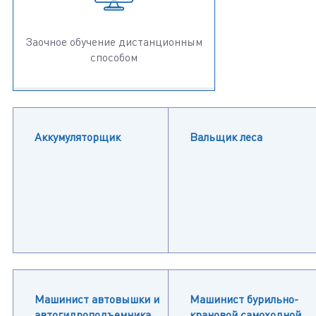
Заочное обучение дистанционным
способом
Аккумуляторщик
Вальщик леса
Машинист автовышки и
Машинист бурильно-
автогидроподъемника
крановой самоходной