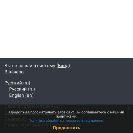
Вы не вошли в систему (
Вход
)
В начало
Русский ‎(ru)‎
Русский ‎(ru)‎
English ‎(en)‎
Сводка хранения данных
x
Скачать мобильное приложение
Продолжая просматривать этот сайт, Вы соглашаетесь с нашими
политиками:
Политики
Политика обработки персональных данных.
Переключить на стандартную тему
Продолжить